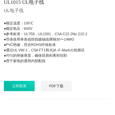
UL1015 UL电子线
UL电子线
●额定温度：105℃
●额定电压：600V
●参考标准：UL758，UL1581，CSA C22.2No.210.2
●导体使用单条或绞线镀锡或裸铜30〜1AWG
●PVC绝缘，符合ROHS环保标准
●通过UL VW-1，CSA FT1和JQA -F-Mark火焰测试
●均匀的绝缘厚度，确保容易剥离和切割
●用于家电的通用内部配线
立即联系
PDF下载