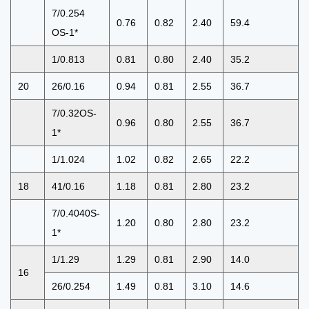
7/0.254
0.76
0.82
2.40
59.4
OS-1*
1/0.813
0.81
0.80
2.40
35.2
20
26/0.16
0.94
0.81
2.55
36.7
7/0.32OS-
0.96
0.80
2.55
36.7
1*
1/1.024
1.02
0.82
2.65
22.2
18
41/0.16
1.18
0.81
2.80
23.2
7/0.4040S-
1.20
0.80
2.80
23.2
1*
1/1.29
1.29
0.81
2.90
14.0
16
26/0.254
1.49
0.81
3.10
14.6