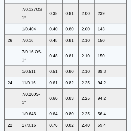
7/0.127OS-
0.38
0.81
2.00
239
1*
1/0.404
0.40
0.80
2.00
143
26
7/0.16
0.48
0.81
2.10
150
7/0.16 OS-
0.48
0.81
2.10
150
1*
1/0.511
0.51
0.80
2.10
89.3
24
11/0.16
0.61
0.82
2.25
94.2
7/0.200S-
0.60
0.83
2.25
94.2
1*
1/0.643
0.64
0.80
2.25
56.4
22
17/0.16
0.76
0.82
2.40
59.4