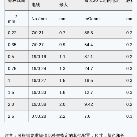
标称截面
最大20°C时的电阻
标称
电线
最大
2
No./mm
mm
mΩ/mm
mm
mm
0.22
7/0.21
0.7
86.5
0.2
0.35
7/0.27
0.9
54.4
0.25
0.5
19/0.19
1.1
37.1
0.28
0.75
19/0.24
1.3
24.7
0.3
1
19/0.27
1.5
18.5
0.3
1.5
19/0.33
1.8
12.7
0.3
2.0
19/0.38
2.0
9.42
0.28
2.5
37/0.28
2.2
7.6
0.35
注意：可根据要求提供此处未指定的其他配置，尺寸，颜色和长